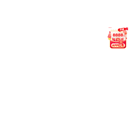
厄瓜多尔vs德国小组赛末轮压力
在世界杯的绿茵场上，每一场小组赛末轮都像是一
道分水岭，将英雄与过...
2026-06-28