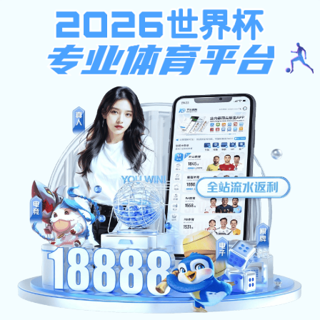
九游体育官方入口 - JIUYOUSPORTS中国官网通道
· 观赛体验
值得长期信...
定期扫描开源...
服务创造价值...
体育新闻
更衣室领袖
乡村足球
体育新闻资讯 #1150
2026-08-08 14:01
0
启动时校验签...
体育新闻
当比赛进入伤停补时阶段，荷兰埃因霍温的球场内，
数万名主队球迷屏住了呼吸。客队的一次快速反击穿
透了防线，单刀球直奔球门左下角。就在这一刻，一
道深蓝色的身影如猎豹般横空出世，用指尖将皮球勉
强拨出底线。这是37岁的诺伊尔在本届世界杯卫冕
冠军征程中又一次关键的“老将救主”，而埃因霍温的