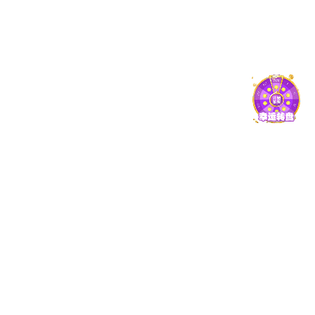
前言：当控球率跌破四成、传球成功率堪忧、中场
核心因伤缺席，所有人...
2026-06-20
美洲杯加时赛山东泰山阿森纳火药味足
在足球世界的宏大叙事中，有些比赛注定要超越单
纯的胜负，成为球迷心...
2026-06-23