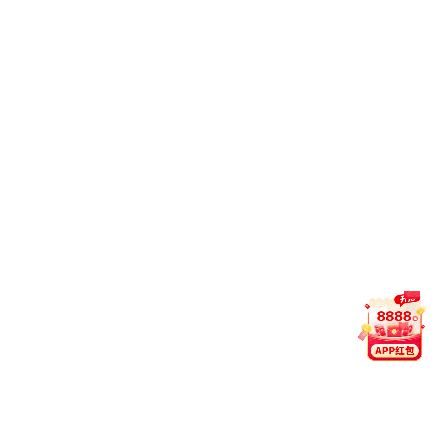
杜兰面对葡萄牙队防线能否提高终结效率
在世界杯的绿茵舞台上，每一次触球都可能铸就经
典，每一次射门都可能...
2026-07-03