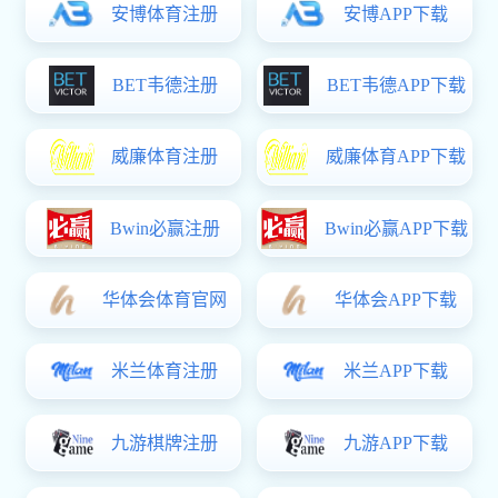
在进攻重点的盘点上，我们不得不首先聚焦于“肋部
穿插”这一杀手锏。科特迪瓦的边后卫助攻幅度大，
身后的肋部空当往往是其致命软肋。哈弗茨的速度虽
然并不属于绝对的爆发型，但他对空当的嗅觉堪称顶
级。一旦德国队的边锋，如萨内或穆夏拉在边路形成
牵制，哈弗茨便应机敏地斜插至边后卫与中后卫的结
合部。这种跑位对于科特迪瓦的防守体系而言如同钝
刀割肉，因为他们的中卫普遍转身偏慢，一旦被哈弗
茨在肋部接到直塞球，无论是直接射门还是倒三角传
中，都能瞬间撕开防线。这恐怕是德国队本场比赛最
核心的进攻重点。
其次，定位球战术将是哈弗茨展现“巨人”威力的第二
战场。身高接近1米93的哈弗茨，在争顶高空球时拥