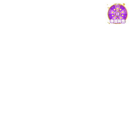
延伸阅读
K组刚果金vs乌兹别克斯坦战术板解析
当足球世界的目光聚焦于非洲与中亚的交汇点，一
场看似“非主流”的...
2026-06-26