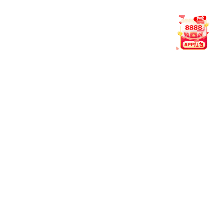
蒋光太单刀赴会上海海港绝杀封神绝杀瞬
夜幕低垂，上海浦东足球场的灯光如同白昼般刺
眼，空气中弥漫着紧张与...
2026-06-20
库拉索对厄瓜多尔世界杯弱旅突围
在全球足坛的宏大叙事中，弱旅逆袭的故事往往比
豪门称霸更令人心潮...