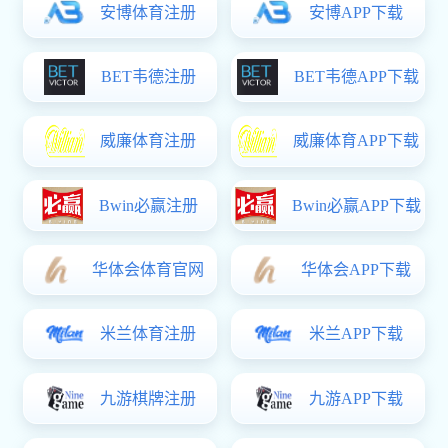
有望突破4次，从而彰显其大场面属性。
深入剖析他的技术特点，可以发现阿尔瓦雷斯并非传
统意义上的“清道夫”，而是更倾向于通过短传与串
联，将球权从后场平稳输送到中场发动机区域。这种
后场出球方式，要求他具备极强的抗压能力与视野。
南非队的防守体系并非铁板一块，他们在高位逼抢时
常会暴露身后空当。因此，埃德森·阿尔瓦雷斯如果
能利用精准的中长传，直接打穿对手第一道防线，那
么墨西哥的进攻效率将大幅提升。从解围数据预测的
角度出发，我们不仅要关注他单纯破坏皮球的次数，
更要留意他“以出球代替解围”的智慧。在实战中，一
次成功的后场出球，其战术价值往往胜过三次盲目的
大脚解围。阿尔瓦雷斯的可贵之处在于，他能在压力
下保持头脑清醒，选择最优的化解风险方式。