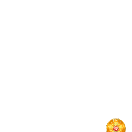
美洲杯塞尔维亚冠军热门倒钩破门绝
拜仁读秒扳
杀封神
王山战
在足球世界的璀璨星河中，总有那么一些瞬
在欧洲足球的
间，足以穿透时间的壁垒，成为...
被刻入史册，成
06-21 19:39
06-25 15:11
延伸阅读