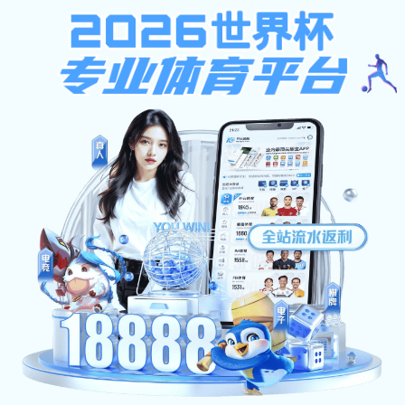
九游体育官方入口 - JIUYOUSPORTS中国官网通道
· 观赛体验
值得长期信...
定期扫描开源...
服务创造价值...
体育新闻
更衣室领袖
乡村足球
体育新闻资讯 #1506
2026-08-08 03:14
0
启动时校验签...
体育新闻
在足球的世界里，速度与反击往往是决定比赛走向的
致命武器。当北非雄狮的坚韧与桑巴军团的灵动在
2026世界杯的舞台上相遇，一个关键数据——快攻
次数——将成为解读这场潜在史诗对决的密码。这不
仅是战术的对弈，更是现代足球节奏演变的微观缩
影。今天，我们聚焦于摩洛哥vs巴西2026世界杯快