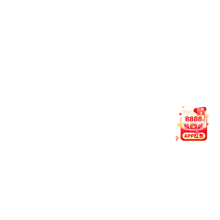
杜兰面对葡萄牙队防线能否提高终结效率
在世界杯的绿茵舞台上，每一次触球都可能铸就经
典，每一次射门都可能...
2026-07-03
库拉索对厄瓜多尔世界杯弱旅突围
在全球足坛的宏大叙事中，弱旅逆袭的故事往往比
豪门称霸更令人心潮...
2026-06-27