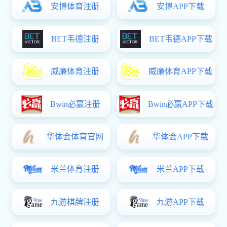
是对这种天赋型快攻的天然克制。
与此相对，摩洛哥队的快攻则更像是精密排布的“战
术弯刀”。在2022年世界杯上，他们令人惊叹的防守
反击已向世人证明：快攻并不仅仅是速度的堆砌，更
是纪律与执行力的完美体现。阿什拉夫·哈基米和齐
耶赫在右路的连线，往往是摩洛哥队最具威胁的快速
推进方式。当对手大举压上，摩洛哥的后卫线整体回
撤，然后通过一脚精准的长传找到前场的布法尔或恩
·内斯里，这一过程如同弹簧压缩后的迅猛释放，核
心在于快攻启动的突然性与传球路线的诡异性可以压
缩对手的回防时间。面对巴西队那条有时会因参与进
攻而压得过高的防线，摩洛哥的这种纵深式快攻，完
全具备了制造致命威胁的可能性。