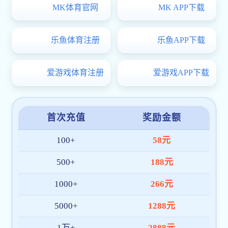
阵型回缩，那么皮球一旦回敲到外围，B费面前就将
出现一片开阔的“射击区”。试想一下，当坎塞洛或努
诺·门德斯在左路吸引两人包夹，倒三角回传至大禁
区线附近，等待在那里的B费将拥有多么恐怖的威
胁。他的远射不仅力量十足，更可怕的是他那诡异的
落叶球——皮球在上升过程中几乎不带旋转，随后急
速下坠，这对于习惯传统弧线扑救的门将来说，是致
命的心理负担。
B费在赛前接受采访时曾隐晦地表示，自己已经针对
乌兹别克斯坦门将的站位进行了专项研究。这种细
节，往往决定了比赛的走向。他并非只会强势猛攻，
他的射门角度选择极其刁钻。在世界杯这种级别的舞
台上，心理博弈大于技术较量。当乌兹别克斯坦的队